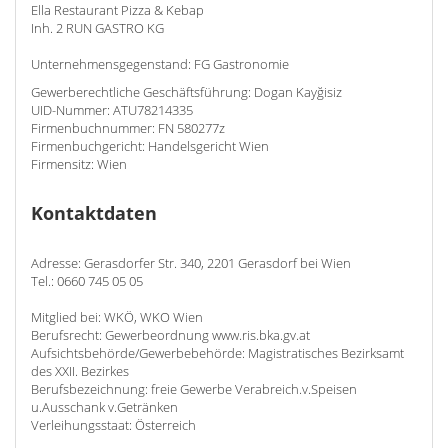
Ella Restaurant Pizza & Kebap
Inh. 2 RUN GASTRO KG
Unternehmensgegenstand: FG Gastronomie
Gewerberechtliche Geschäftsführung: Dogan Kayğisiz
UID-Nummer: ATU78214335
Firmenbuchnummer: FN 580277z
Firmenbuchgericht: Handelsgericht Wien
Firmensitz: Wien
Kontaktdaten
Adresse: Gerasdorfer Str. 340, 2201 Gerasdorf bei Wien
Tel.: 0660 745 05 05
Mitglied bei: WKÖ, WKO Wien
Berufsrecht: Gewerbeordnung www.ris.bka.gv.at
Aufsichtsbehörde/Gewerbebehörde: Magistratisches Bezirksamt
des XXII. Bezirkes
Berufsbezeichnung: freie Gewerbe Verabreich.v.Speisen
u.Ausschank v.Getränken
Verleihungsstaat: Österreich