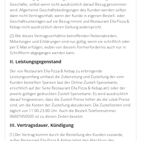
Geschäfte, selbst wenn nicht ausdrücklich darauf Bezug genommen
wird. Allgemeine Geschäftsbedingungen des Kunden werden selbst
dann nicht Vertragsinhalt, wenn der Kunde in eigenen Bestell- oder
Geschäftsunterlagen auf sie Bezug nimmt und Restaurant Ella Pizza &
Kebap nicht ausdrücklich deren Geltung widerspricht.
(2) Alle dieses Vertragsverhältnis betreffenden Nebenabreden,
Mitteilungen und Erklärungen sind nur gültig, wenn sie schriftlich oder
per E-Mail erfolgen, wobei von diesem Formerfordernis auch nur in
Schriftform abgegangen werden kann.
II. Leistungsgegenstand
Der von Restaurant Ella Pizza & Kebap zu erbringende
Leistungsumfang umfasst die Zubereitung und Zustellung der vom
Kunden bestellten Speisen laut der Online-Zustell-Speisekarte,
ersichtlich auf der Seite Restaurant Ella Pizza & Kebap.at/z oder der
jeweils gültigen gedruckten Zustell-Speisekarte. Es wird ausdrücklich
darauf hingewiesen, dass die Zustell-Preise höher als die Lokal-Preise
sind, um die Kosten der Zustellung abzudecken. Die Zustellzeiten sind
täglich von 11.00-23.00 Uhr. Auch die Bestell-Telefonnummer
06607450505 ist zu diesen Zeiten besetzt.
III. Vertragsdauer, Kündigung
(1) Der Vertrag kommt durch die Bestellung des Kunden zustande,
außer Restaurant Ella Pizza & Kebap lehnt den Abschluss des