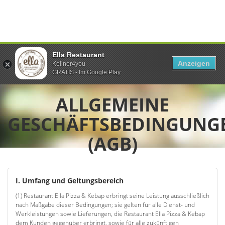
Ella Restaurant
Anzeigen
Kellner4you
GRATIS - Im Google Play
ALLGEMEINE
GESCHÄFTSBEDINGUNG
(AGB)
I. Umfang und Geltungsbereich
(1) Restaurant Ella Pizza & Kebap erbringt seine Leistung ausschließlich
nach Maßgabe dieser Bedingungen; sie gelten für alle Dienst- und
Werkleistungen sowie Lieferungen, die Restaurant Ella Pizza & Kebap
dem Kunden gegenüber erbringt, sowie für alle zukünftigen